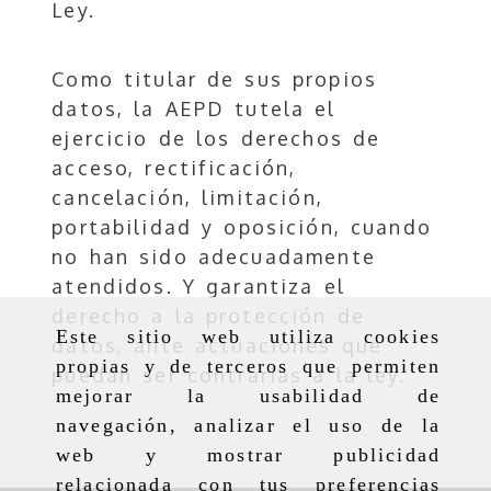
Ley.
Como titular de sus propios
datos, la AEPD tutela el
ejercicio de los derechos de
acceso, rectificación,
cancelación, limitación,
portabilidad y oposición, cuando
no han sido adecuadamente
atendidos. Y garantiza el
derecho a la protección de
Este sitio web utiliza cookies
datos, ante actuaciones que
propias y de terceros que permiten
puedan ser contrarias a la ley.
mejorar la usabilidad de
navegación, analizar el uso de la
web y mostrar publicidad
relacionada con tus preferencias